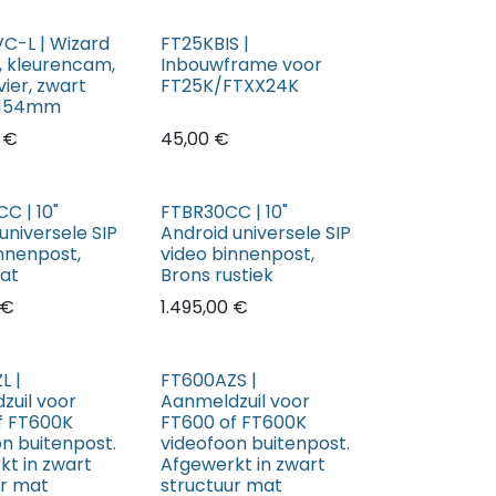
C-L | Wizard
FT25KBIS |
, kleurencam,
Inbouwframe voor
ier, zwart
FT25K/FTXX24K
x154mm
€
45,00
€
C | 10"
FTBR30CC | 10"
universele SIP
Android universele SIP
nnenpost,
video binnenpost,
at
Brons rustiek
€
1.495,00
€
L |
FT600AZS |
zuil voor
Aanmeldzuil voor
f FT600K
FT600 of FT600K
n buitenpost.
videofoon buitenpost.
kt in zwart
Afgewerkt in zwart
ur mat
structuur mat