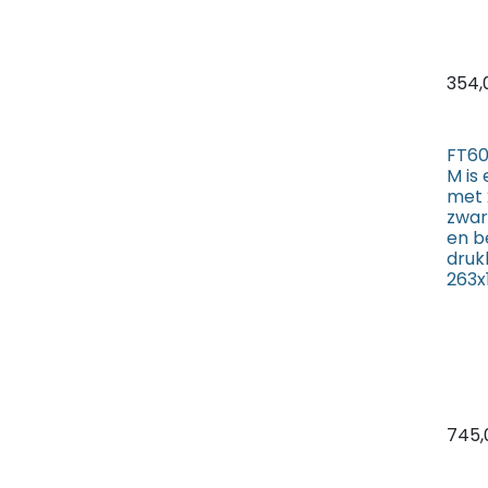
354,
FT60
M is
met 
zwar
en b
druk
263
745,