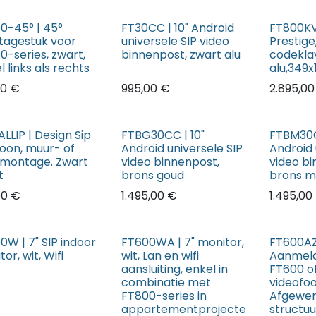
0-45° | 45°
FT30CC | 10" Android
FT800KV
agestuk voor
universele SIP video
Prestige
0-series, zwart,
binnenpost, zwart alu
codeklav
 links als rechts
alu,349
00
€
995,00
€
2.895,00
LLIP | Design Sip
FTBG30CC | 10"
FTBM30C
foon, muur- of
Android universele SIP
Android 
lmontage. Zwart
video binnenpost,
video bi
t
brons goud
brons m
00
€
1.495,00
€
1.495,00
0W | 7" SIP indoor
FT600WA | 7" monitor,
FT600AZ
or, wit, Wifi
wit, Lan en wifi
Aanmeld
aansluiting, enkel in
FT600 o
combinatie met
videofoo
FT800-series in
Afgewer
appartementprojecte
structu