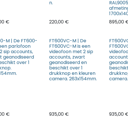
n.
RAL900
afmetin
1700x1
00
€
220,00
€
895,00
0-M | De FT600-
FT600VC-M | De
FT600VC
 een parlofoon
FT600VC-M is een
FT600VC
2 sip accounts,
videofoon met 2 sip
videofoo
t geanodiseerd
accounts, zwart
account
eschikt over 1
geanodiseerd en
geanodi
knop.
beschikt over 1
beschikt
x154mm.
drukknop en kleuren
drukkno
camera. 263x154mm.
camera.
00
€
935,00
€
935,00