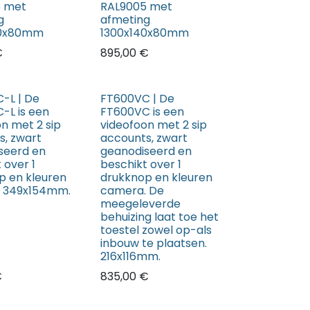
5 met
RAL9005 met
g
afmeting
40x80mm
1300x140x80mm
€
895,00
€
-L | De
FT600VC | De
-L is een
FT600VC is een
n met 2 sip
videofoon met 2 sip
s, zwart
accounts, zwart
seerd en
geanodiseerd en
 over 1
beschikt over 1
p en kleuren
drukknop en kleuren
 349x154mm.
camera. De
meegeleverde
behuizing laat toe het
toestel zowel op-als
inbouw te plaatsen.
216x116mm.
€
835,00
€