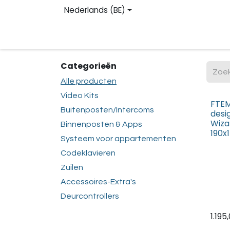
Overslaan naar inhoud
Nederlands (BE)
Homepage
Shop
Contact
Registreren
Categorieën
Alle producten
Video Kits
FTEM
Buitenposten/Intercoms
desi
Wiza
Binnenposten & Apps
190x
Systeem voor appartementen
Codeklavieren
Zuilen
Accessoires-Extra's
Deurcontrollers
1.195