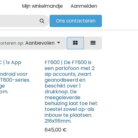
Mijn winkelmandje
Aanmelden
Ons contacteren
Aanbevolen
Sorteren op:
 | 1x App
FT600 | De FT600 is
een parlofoon met 2
ndroid voor
sip accounts, zwart
T800-series.
geanodiseerd en
ge
beschikt over 1
om.
drukknop. De
meegeleverde
behuizing laat toe het
toestel zowel op-als
inbouw te plaatsen.
216x116mm.
€
645,00
€