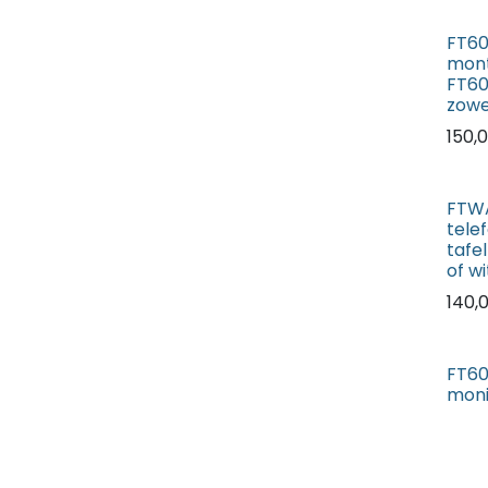
FT60
mont
FT60
zowel
150,
FTWA
tele
tafe
of wi
140,
FT60
monit