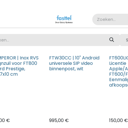
PEROR | Inox RVS
FTW30CC | 10" Android
FT600LIC
gnzuil voor FT800
universele SIP video
Licentie
rd Prestige,
binnenpost, wit
Apple/A
17x10 cm
FT600/F
Eenmali
afkoops
,00
€
995,00
€
150,00