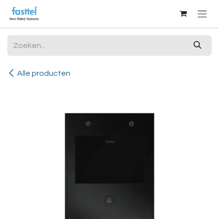
Overslaan naar inhoud
Alle producten