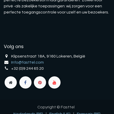
perfecte bezoekersonthaal garanderen. Zowel voor
privé -als zakelijke toepassingen: wij zorgen voor een
perfecte toegangscontrole voor uzelf en uw bezoekers.
Volg ons
Klipsenstraat 18A, 9160 Lokeren, België
Info@fasttel.com
+32 (0)9 244 65 20
Copyright © Fasttel
Nederlands (BE)
|
English (US)
|
Français (BE)