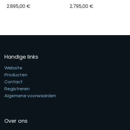
2.895,00
€
2.795,00
€
Handige links
Website
Producten
Contact
Registreren
Algemene voorwaarden
Over ons