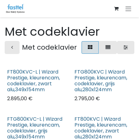
Overslaan naar inhoud
Met codeklavier
Met codeklavier
FT800KVC-L | Wizard
FTG800KVC | Wizard
Prestige, kleurencam,
Prestige, kleurencam,
codeklavier, zwart
codeklavier, grijs
alu,349x154mm
alu,280x124mm
2.895,00
€
2.795,00
€
FTG800KVC-L | Wizard
FT800KVC | Wizard
Prestige, kleurencam,
Prestige, kleurencam,
codeklavier, grijs
codeklavier, zwart
alu,349x154mm
alu,280x124mm