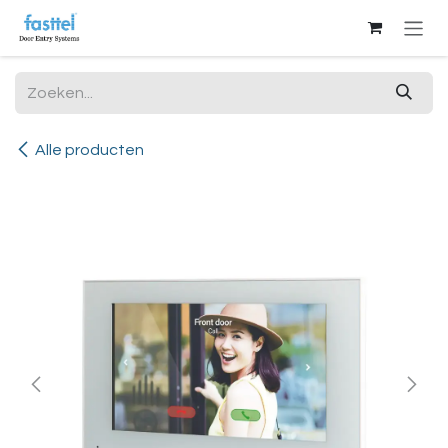
Overslaan naar inhoud
Alle producten