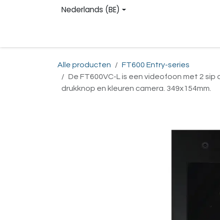
Overslaan naar inhoud
Nederlands (BE)
Homepage
Shop
Contact
Registreren
Alle producten
FT600 Entry-series
De FT600VC-L is een videofoon met 2 sip 
drukknop en kleuren camera. 349x154mm.