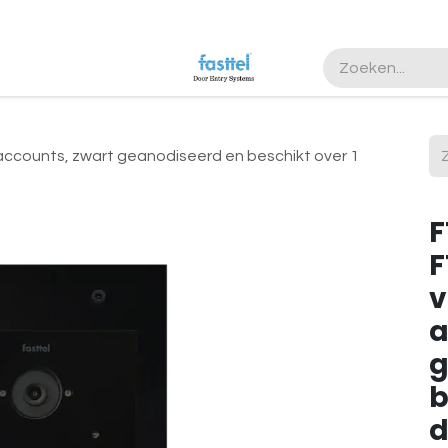
accounts, zwart geanodiseerd en beschikt over 1
F
F
v
a
g
b
d