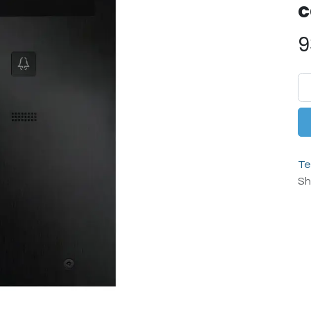
c
9
Te
Sh