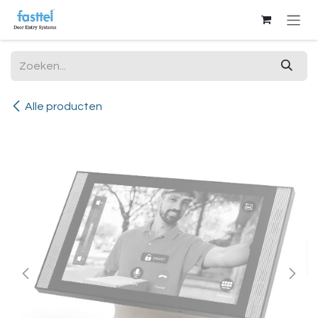
Overslaan naar inhoud
Alle producten