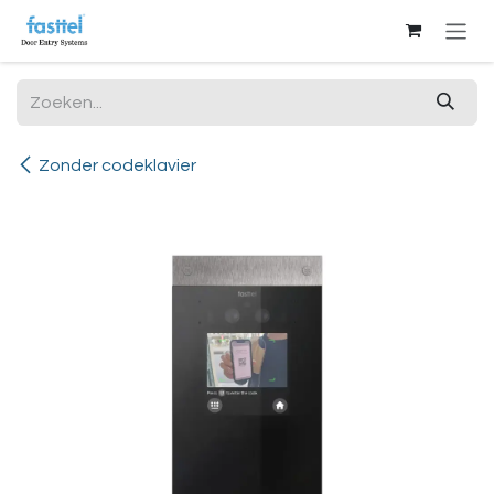
Overslaan naar inhoud
Zonder codeklavier