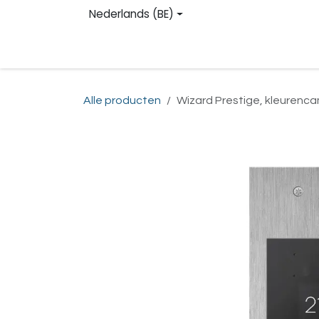
Overslaan naar inhoud
Nederlands (BE)
Homepage
Shop
Contact
Registreren
Alle producten
Wizard Prestige, kleurenca