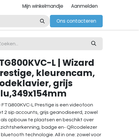
Mijn winkelmandje
Aanmelden
Ons contacteren
TG800KVC-L | Wizard
restige, kleurencam,
odeklavier, grijs
lu,349x154mm
 FTG800KVC-L Prestige is een videofoon
t 2 sip accounts, grijs geanodiseerd, zowel
- als opbouw te plaatsen en beschikt over
zichtsherkenning, badge en- QRcodelezer
 bluetooth technologie. All in one: zowel voor