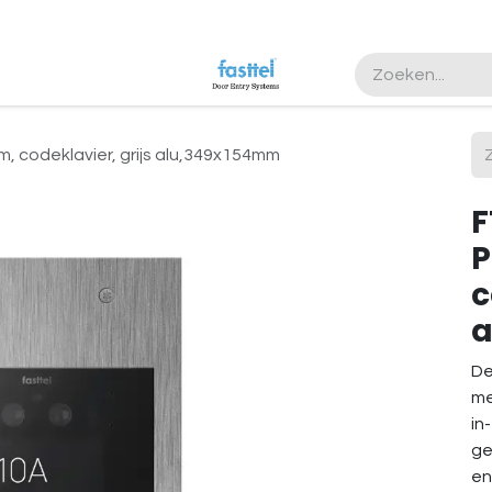
m, codeklavier, grijs alu,349x154mm
F
P
c
a
De
me
in
ge
en