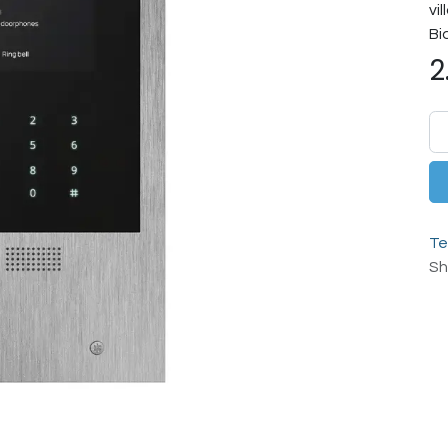
vi
Bi
2
Te
Sh