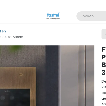
ten
ek, 349x154mm
F
P
B
De
2 
op
ge
en