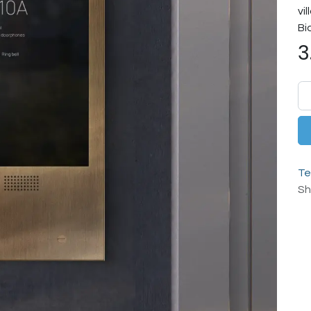
vi
Bi
3
Te
Sh