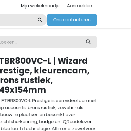
Mijn winkelmandje
Aanmelden
Ons contacteren
TBR800VC-L | Wizard
restige, kleurencam,
rons rustiek,
349x154mm
 FTBR800VC-L Prestige is een videofoon met
sip accounts, brons rustiek, zowel in- als
bouw te plaatsen en beschikt over
zichtsherkenning, badge en- QRcodelezer
 bluetooth technologie. All in one: zowel voor