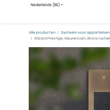
Overslaan naar inhoud
Nederlands (BE)
Homepage
Shop
Contact
Registreren
Alle producten
Systeem voor appartemen
Wizard Prestige, kleurencam, Brons rusti