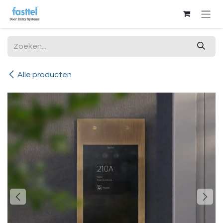
Overslaan naar inhoud
Alle producten