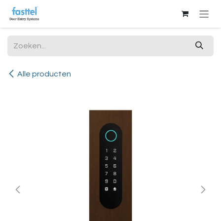
Overslaan naar inhoud
Alle producten