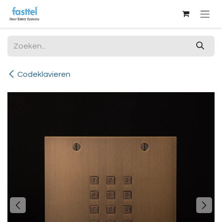
Overslaan naar inhoud
Codeklavieren