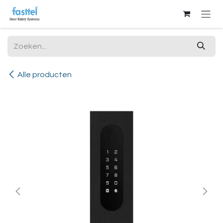
Overslaan naar inhoud
Alle producten