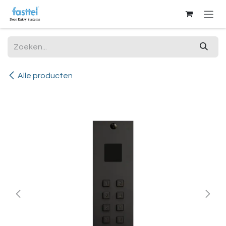
Overslaan naar inhoud
Alle producten