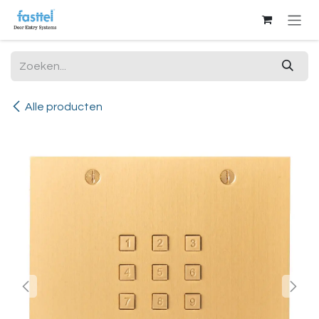
Overslaan naar inhoud
Alle producten