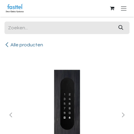
Overslaan naar inhoud
Alle producten