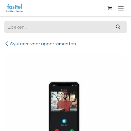
Overslaan naar inhoud
Systeem voor appartementen