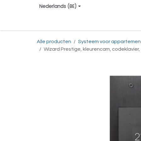
Overslaan naar inhoud
Nederlands (BE)
Homepage
Shop
Contact
Registreren
Alle producten
Systeem voor appartemen
Wizard Prestige, kleurencam, codeklavier