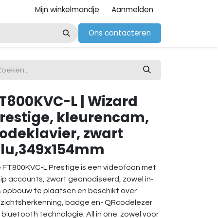
Mijn winkelmandje
Aanmelden
Ons contacteren
T800KVC-L | Wizard
restige, kleurencam,
odeklavier, zwart
lu,349x154mm
 FT800KVC-L Prestige is een videofoon met
sip accounts, zwart geanodiseerd, zowel in-
s opbouw te plaatsen en beschikt over
zichtsherkenning, badge en- QRcodelezer
 bluetooth technologie. All in one: zowel voor