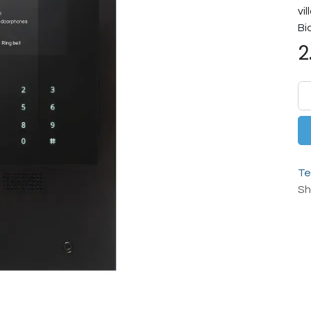
vi
Bi
2
Te
Sh