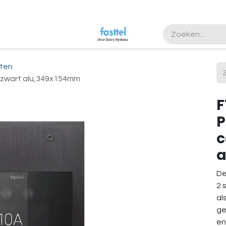
ten
, zwart alu,349x154mm
F
P
c
a
De
2 
al
ge
en