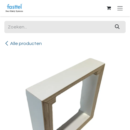
Overslaan naar inhoud
Alle producten