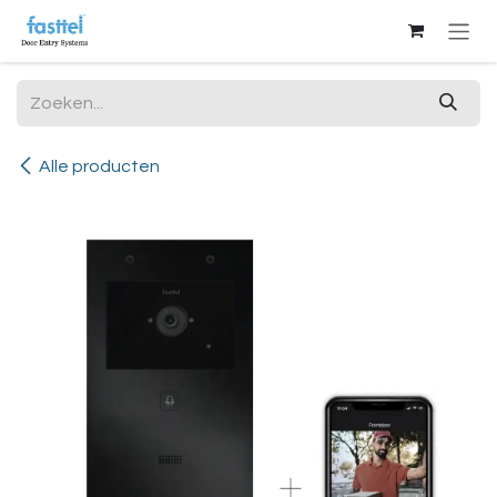
Overslaan naar inhoud
Alle producten