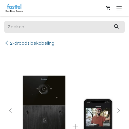
Overslaan naar inhoud
2-draads bekabeling