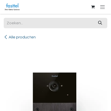
Overslaan naar inhoud
Alle producten