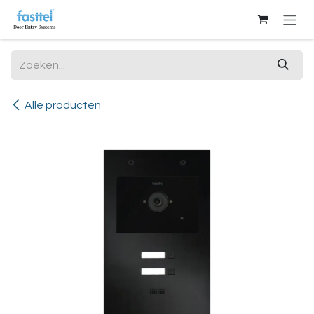
Overslaan naar inhoud
Alle producten