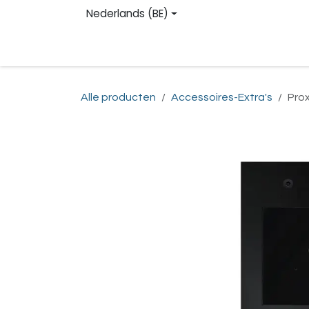
Overslaan naar inhoud
Nederlands (BE)
Homepage
Shop
Contact
Registreren
Alle producten
Accessoires-Extra's
Prox