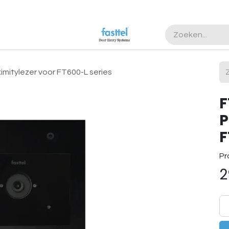
imitylezer voor FT600-L series
F
P
F
Pr
2