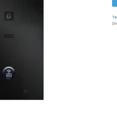
Te
Sh