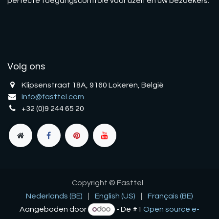
perfecte toegangscontrole voor uzelf en uw bezoekers.
Volg ons
Klipsenstraat 18A, 9160 Lokeren, België
Info@fasttel.com
+32 (0)9 244 65 20
Copyright © Fasttel
Nederlands (BE)
|
English (US)
|
Français (BE)
Aangeboden door
- De #1
Open source e-