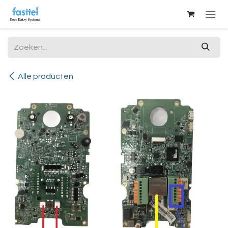
Overslaan naar inhoud
Alle producten