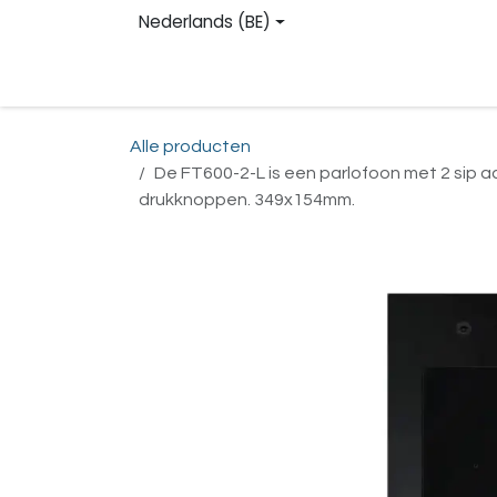
Overslaan naar inhoud
Nederlands (BE)
Homepage
Shop
Contact
Registreren
Alle producten
De FT600-2-L is een parlofoon met 2 sip 
drukknoppen. 349x154mm.