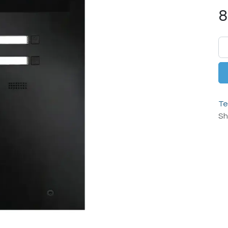
8
Te
Sh