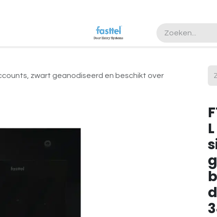
accounts, zwart geanodiseerd en beschikt over
F
L
s
g
b
d
3