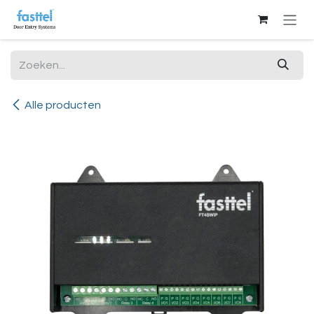
Overslaan naar inhoud
Alle producten