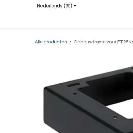
Overslaan naar inhoud
Nederlands (BE)
Homepage
Shop
Contact
Registreren
Alle producten
Opbouwframe voor FT25K