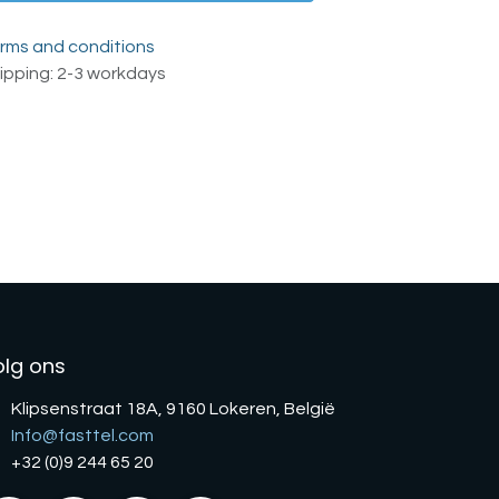
rms and conditions
ipping: 2-3 workdays
olg ons
Klipsenstraat 18A, 9160 Lokeren, België
Info@fasttel.com
+32 (0)9 244 65 20