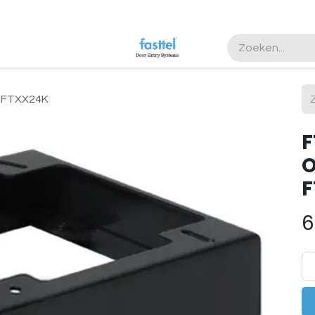
/FTXX24K
F
O
F
6