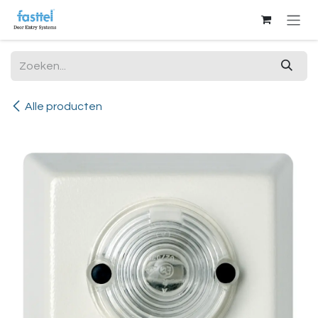
Overslaan naar inhoud
Alle producten