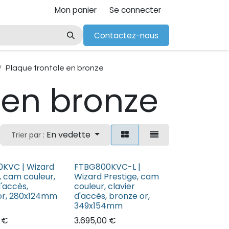
Mon panier
Se connecter
Contactez-nous
Plaque frontale en bronze
 en bronze
En vedette
Trier par :
KVC | Wizard
FTBG800KVC-L |
, cam couleur,
Wizard Prestige, cam
d'accès,
couleur, clavier
or, 280x124mm
d'accès, bronze or,
349x154mm
€
3.695,00
€