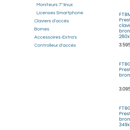
Moniteurs 7" linux
Licenses Smartphone
FTBM
Pres
Claviers d'accès
clavi
Bornes
bron
280
Accessoires-Extra's
3.59
Controlleur d'accès
FTBG
Pres
bron
3.09
FTBG
Pres
bron
349