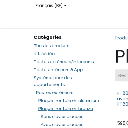
Se rendre au contenu
Français (BE)
Site web
Boutique en ligne
Contactez-
Catégories
Produ
Tous les produits
P
Kits Vidéo
Postes extérieurs/intercoms
Postes intérieurs & App
Système pour des
appartements
FT80
Postes extérieurs
avan
Plaque frontale en aluminium
FT8
Plaque frontale en bronze
Sans clavier d'accès
595,
Avec clavier d'accès