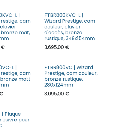
KVC-L |
FTBR800KVC-L |
Prestige, cam
Wizard Prestige, cam
 clavier
couleur, clavier
, bronze mat,
d'accès, bronze
4mm
rustique, 349x154mm
€
3.695,00
€
VC-L |
FTBR800VC | Wizard
Prestige, cam
Prestige, cam couleur,
 bronze matt,
bronze rustique,
4mm
280x124mm
€
3.095,00
€
 | Plaque
 cuivre pour
C