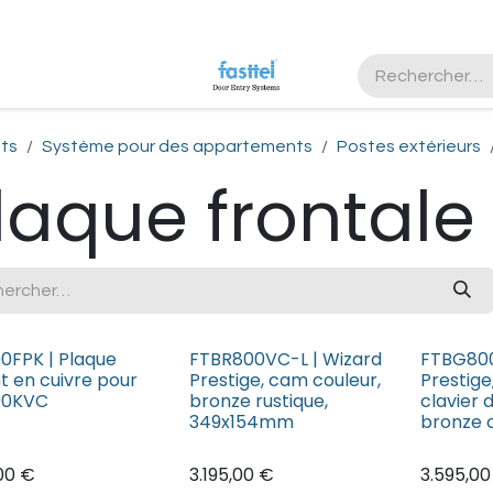
nous
Registre
its
Système pour des appartements
Postes extérieurs
laque frontale
0FPK | Plaque
FTBR800VC-L | Wizard
FTBG800
t en cuivre pour
Prestige, cam couleur,
Prestige
00KVC
bronze rustique,
clavier 
349x154mm
bronze 
00
€
3.195,00
€
3.595,00