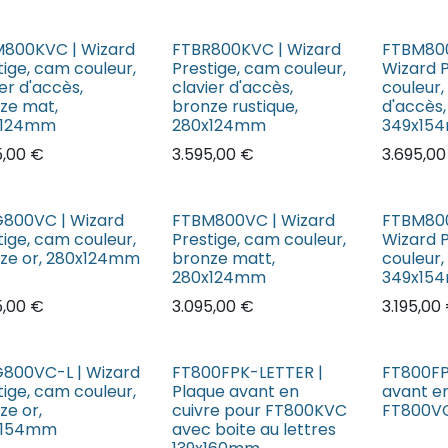
800KVC | Wizard
FTBR800KVC | Wizard
FTBM800
tige, cam couleur,
Prestige, cam couleur,
Wizard 
er d'accès,
clavier d'accès,
couleur,
ze mat,
bronze rustique,
d'accès
x124mm
280x124mm
349x15
5,00
€
3.595,00
€
3.695,00
800VC | Wizard
FTBM800VC | Wizard
FTBM800
tige, cam couleur,
Prestige, cam couleur,
Wizard 
ze or, 280x124mm
bronze matt,
couleur,
280x124mm
349x15
5,00
€
3.095,00
€
3.195,00
800VC-L | Wizard
FT800FPK-LETTER |
FT800FP
tige, cam couleur,
Plaque avant en
avant en
ze or,
cuivre pour FT800KVC
FT800V
x154mm
avec boite au lettres