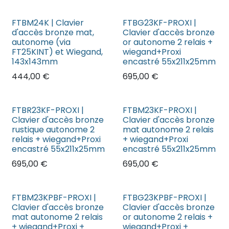
FTBM24K | Clavier
FTBG23KF-PROXI |
d'accès bronze mat,
Clavier d'accès bronze
autonome (via
or autonome 2 relais +
FT25KINT) et Wiegand,
wiegand+Proxi
143x143mm
encastré 55x211x25mm
444,00
€
695,00
€
FTBR23KF-PROXI |
FTBM23KF-PROXI |
Clavier d'accès bronze
Clavier d'accès bronze
rustique autonome 2
mat autonome 2 relais
relais + wiegand+Proxi
+ wiegand+Proxi
encastré 55x211x25mm
encastré 55x211x25mm
695,00
€
695,00
€
FTBM23KPBF-PROXI |
FTBG23KPBF-PROXI |
Clavier d'accès bronze
Clavier d'accès bronze
mat autonome 2 relais
or autonome 2 relais +
+ wiegand+Proxi +
wiegand+Proxi +