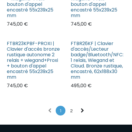
bouton d'appel
bouton d'appel
encastré 55x239x25
encastré 55x239x25
mm
mm
745,00
€
745,00
€
FTBR23KPBF-PROXI |
FTBR26KF | Clavier
Clavier d'accès bronze
d'accès/Lecteur
rustique autonome 2
badge/Bluetooth/NFC:
relais + wiegand+Proxi
1 relais, Wiegand et
+ bouton d'appel
Cloud. Bronze rustique,
encastré 55x239x25
encastré, 62x188x30
mm
mm
745,00
€
495,00
€
1
2