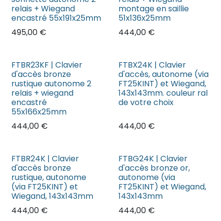
relais + Wiegand
montage en saillie
encastré 55x191x25mm
51x136x25mm
495,00
€
444,00
€
FTBR23KF | Clavier
FTBX24K | Clavier
d'accès bronze
d'accès, autonome (via
rustique autonome 2
FT25KINT) et Wiegand,
relais + wiegand
143x143mm. couleur ral
encastré
de votre choix
55x166x25mm
444,00
€
444,00
€
FTBR24K | Clavier
FTBG24K | Clavier
d'accès bronze
d'accès bronze or,
rustique, autonome
autonome (via
(via FT25KINT) et
FT25KINT) et Wiegand,
Wiegand, 143x143mm
143x143mm
444,00
€
444,00
€