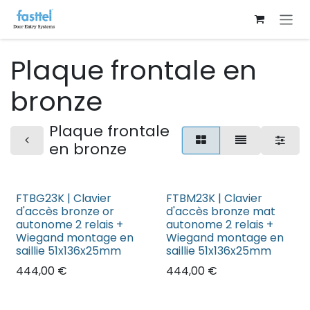
Se rendre au contenu
Plaque frontale en
bronze
Plaque frontale
en bronze
FTBG23K | Clavier
FTBM23K | Clavier
d'accès bronze or
d'accès bronze mat
autonome 2 relais +
autonome 2 relais +
Wiegand montage en
Wiegand montage en
saillie 51x136x25mm
saillie 51x136x25mm
444,00
€
444,00
€