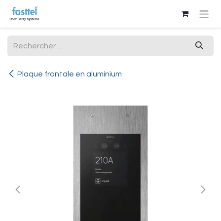
Se rendre au contenu
Plaque frontale en aluminium