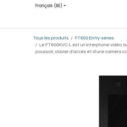
Se rendre au contenu
Français (BE)
Site web
Boutique en ligne
Contactez-
Tous les produits
FT600 Entry-séries
Le FT600KVC-L est un interphone vidéo av
poussoir, clavier d'accès et d'une caméra c