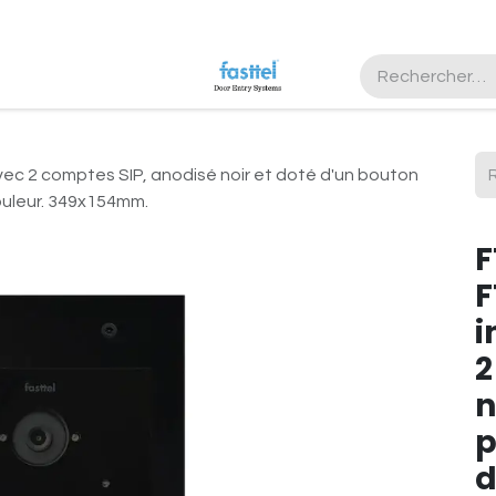
nous
Registre
ec 2 comptes SIP, anodisé noir et doté d'un bouton
ouleur. 349x154mm.
F
F
i
2
n
p
d