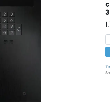
c
3
1
Te
Sh