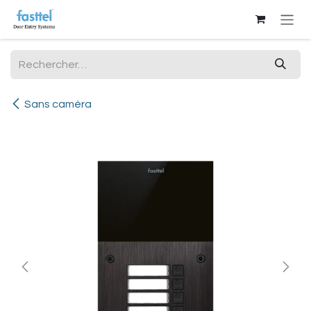
Se rendre au contenu
Sans caméra