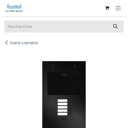
Se rendre au contenu
Sans caméra