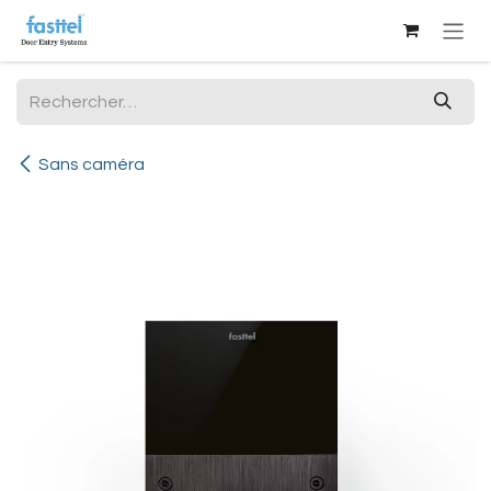
Se rendre au contenu
Sans caméra