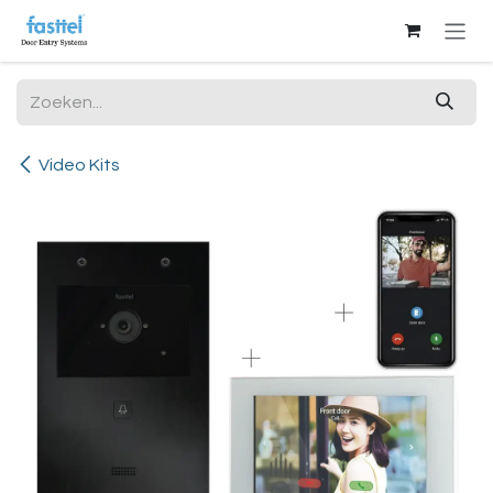
Overslaan naar inhoud
Video Kits